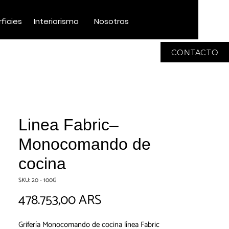
ficies
Interiorismo
Nosotros
CONTACTO
Linea Fabric–
Monocomando de
cocina
SKU: 20 - 100G
Precio
478.753,00 ARS
Grifería Monocomando de cocina línea Fabric 