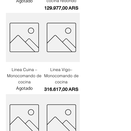
Agotado
cocina redondo
Precio
129.977,00 ARS
Linea Cuina –
Linea Vigo–
Monocomando de
Monocomando de
cocina
cocina
Agotado
Precio
316.617,00 ARS