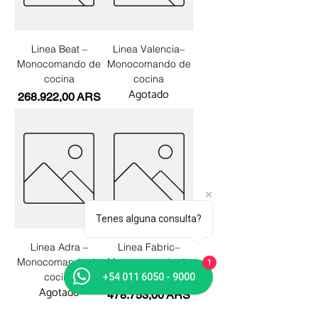
Linea Beat –
Linea Valencia–
Monocomando de
Monocomando de
cocina
cocina
Agotado
Precio
268.922,00 ARS
Tenes alguna consulta?
Linea Adra –
Linea Fabric–
Monocomando de
Monocomando de
1
cocina
cocina
+54 011 6050 - 9000
Agotado
Precio
478.753,00 ARS